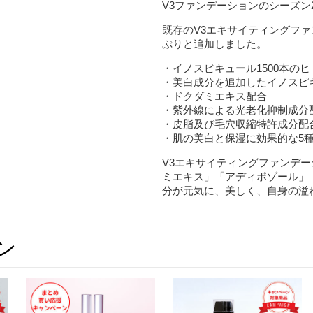
V3ファンデーションのシーズン2
既存のV3エキサイティングフ
ぷりと追加しました。
・イノスピキュール1500本の
・美白成分を追加したイノスピ
・ドクダミエキス配合
・紫外線による光老化抑制成分
・皮脂及び毛穴収縮特許成分配
・肌の美白と保湿に効果的な5
V3エキサイティングファンデ
ミエキス」「アディポゾール」
分が元気に、美しく、自身の溢
ン