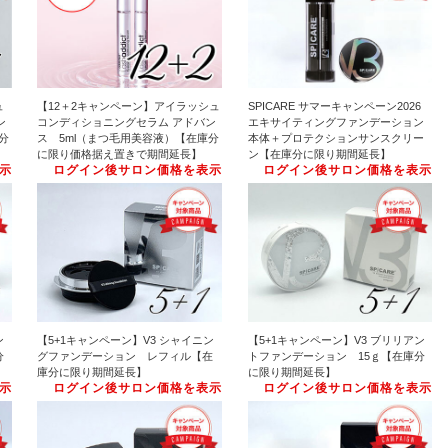
ュ
【12＋2キャンペーン】アイラッシュ
SPICARE サマーキャンペーン2026
ン
コンディショニングセラム アドバン
エキサイティングファンデーション
分
ス 5ml（まつ毛用美容液）【在庫分
本体＋プロテクションサンスクリー
に限り価格据え置きで期間延長】
ン【在庫分に限り期間延長】
示
ログイン後サロン価格を表示
ログイン後サロン価格を表示
ン
【5+1キャンペーン】V3 シャイニン
【5+1キャンペーン】V3 ブリリアン
分
グファンデーション レフィル【在
トファンデーション 15ｇ【在庫分
庫分に限り期間延長】
に限り期間延長】
示
ログイン後サロン価格を表示
ログイン後サロン価格を表示