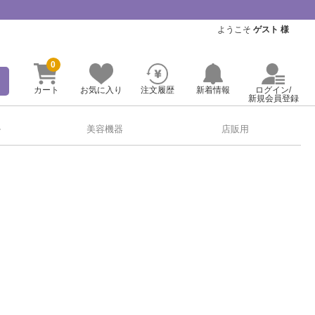
ようこそ
ゲスト 様
0
カート
お気に入り
注文履歴
新着情報
ログイン/
新規会員登録
ル
美容機器
店販用