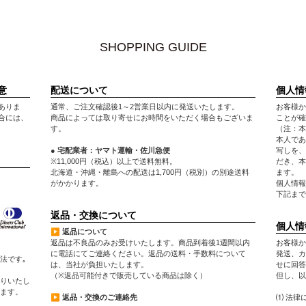
SHOPPING GUIDE
意
配送について
個人情
ありま
通常、ご注文確認後1～2営業日以内に発送いたします。
お客様か
合には、
商品によっては取り寄せにお時間をいただく場合もございま
ことが確
す。
（注：本
本人であ
● 宅配業者：ヤマト運輸・佐川急便
写しを、
※11,000円（税込）以上で送料無料。
だき、本
北海道・沖縄・離島への配送は1,700円（税別）の別途送料
ます。
がかかります。
個人情報
下記まで
返品・交換について
個人情
▶ 返品について
返品は不良品のみお受けいたします。商品到着後1週間以内
お客様か
に電話にてご連絡ください。返品の送料・手数料について
発送、カ
法です｡
は、当社が負担いたします。
せに回答
（※返品可能付きで販売している商品は除く）
但し、以
りいたし
します。
▶ 返品・交換のご連絡先
⑴ 法律