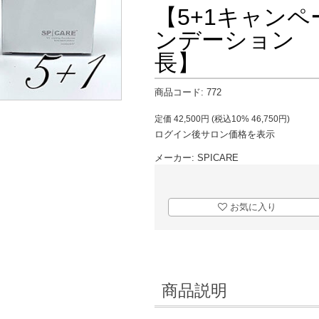
【5+1キャンペ
ンデーション 
長】
商品コード:
772
定価
42,500
円 (税込10%
46,750
円)
ログイン後サロン価格を表示
メーカー:
SPICARE
お気に入り
商品説明