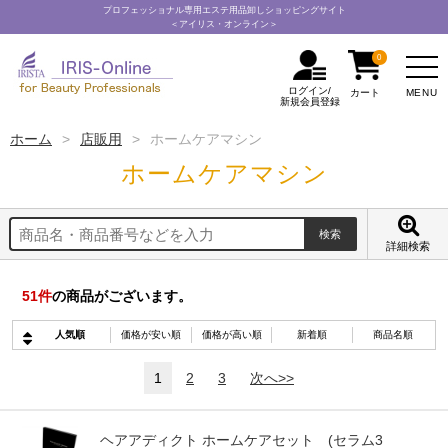
プロフェッショナル専用エステ用品卸しショッピングサイト
＜アイリス・オンライン＞
0
ログイン/
MENU
カート
新規会員登録
ホーム
店販用
ホームケアマシン
ホームケアマシン
詳細検索
51
件
の商品がございます。
人気順
価格が安い順
価格が高い順
新着順
商品名順
1
2
3
次へ>>
ヘアアディクト ホームケアセット (セラム3