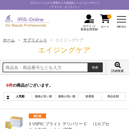
プロフェッショナル専用エステ用品卸しショッピングサイト
＜アイリス・オンライン＞
0
ログイン/
MENU
カート
新規会員登録
ホーム
サプリメント
エイジングケア
エイジングケア
詳細検索
6
件
の商品がございます。
人気順
価格が安い順
価格が高い順
新着順
商品名順
3 VSPIC ブライト デリバリー C （1カプセ