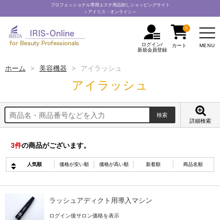
プロフェッショナル専用エステ用品卸しショッピングサイト
＜アイリス・オンライン＞
0
ログイン/
MENU
カート
新規会員登録
ホーム
美容機器
アイラッシュ
アイラッシュ
詳細検索
3
件
の商品がございます。
人気順
価格が安い順
価格が高い順
新着順
商品名順
ラッシュアディクト用導入マシン
ログイン後サロン価格を表示