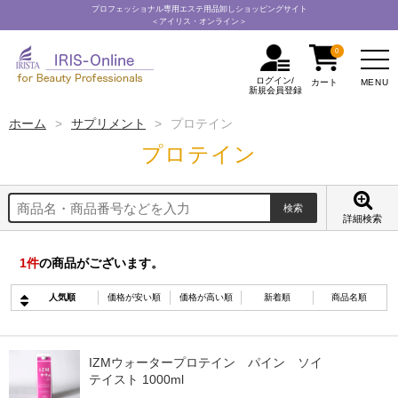
プロフェッショナル専用エステ用品卸しショッピングサイト
＜アイリス・オンライン＞
0
ログイン/
MENU
カート
新規会員登録
ホーム
サプリメント
プロテイン
プロテイン
詳細検索
1
件
の商品がございます。
人気順
価格が安い順
価格が高い順
新着順
商品名順
IZMウォータープロテイン パイン ソイ
テイスト 1000ml