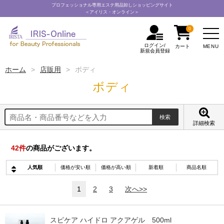
プロフェッショナル専用エステ用品卸しショッピングサイト
＜アイリス・オンライン＞
0
ログイン/
MENU
カート
新規会員登録
ホーム
店販用
ボディ
ボディ
詳細検索
42
件
の商品がございます。
人気順
価格が安い順
価格が高い順
新着順
商品名順
1
2
3
次へ>>
スピケア ハイドロ アクアゲル 500ml