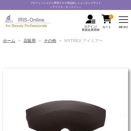
プロフェッショナル専用エステ用品卸しショッピングサイト
＜アイリス・オンライン＞
0
ログイン/
MENU
カート
新規会員登録
ホーム
店販用
その他
MYTREX アイエアー