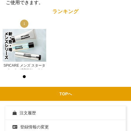
ご使用できます。
ランキング
1
1
タ
SPICARE メンズ スタータ
SPICARE メンズ スタータ
）
ーキット（3SKUセット）
ーキット（3SKUセット）
示
ログイン後サロン価格を表示
ログイン後サロン価格を表示
TOPへ
注文履歴
登録情報の変更