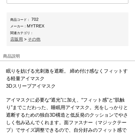
702
商品コード：
MYTREX
メーカー：
関連カテゴリ：
店販用
>
その他
商品説明
眠りを妨げる光刺激を遮断。 締め付け感なくフィットす
る軽量アイマスク
3Dスリープアイマスク
アイマスクに必要な“遮光”に加え、“フィット感”と“肌触
り”までこだわった、睡眠用アイマスク。光をしっかりと
遮断するための独自3D構造と低反発のクッションでやさ
しく包み込んでくれます。面ファスナー（マジックテー
プ）でサイズ調整できるので、自分好みのフィット感で