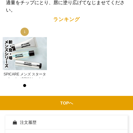
適量をチップにとり、唇に塗り広げてなじませてくださ
い。
ランキング
1
1
タ
SPICARE メンズ スタータ
SPICARE メンズ スタータ
）
ーキット（3SKUセット）
ーキット（3SKUセット）
示
ログイン後サロン価格を表示
ログイン後サロン価格を表示
TOPへ
注文履歴