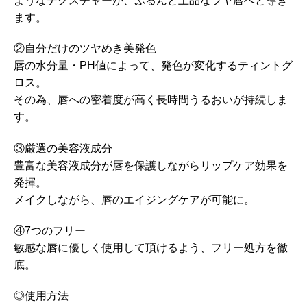
ようなテクスチャーが、ぷるんと上品なツヤ唇へと導き
ます。
②自分だけのツヤめき美発色
唇の水分量・PH値によって、発色が変化するティントグ
ロス。
その為、唇への密着度が高く長時間うるおいが持続しま
す。
③厳選の美容液成分
豊富な美容液成分が唇を保護しながらリップケア効果を
発揮。
メイクしながら、唇のエイジングケアが可能に。
④7つのフリー
敏感な唇に優しく使用して頂けるよう、フリー処方を徹
底。
◎使用方法