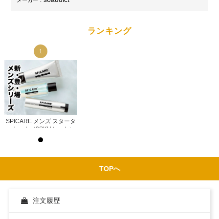
メーカー：
ランキング
1
1
タ
SPICARE メンズ スタータ
SPICARE メンズ スタータ
）
ーキット（3SKUセット）
ーキット（3SKUセット）
示
ログイン後サロン価格を表示
ログイン後サロン価格を表示
TOPへ
注文履歴