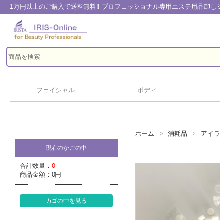
1万円以上のご購入で送料無料‼ プロフェッショナル専用エステ用品卸
フェイシャル
ボディ
ホーム
消耗品
アイラ
現在のかごの中
合計数量：
0
商品金額：
0円
カゴの中を見る