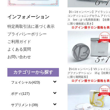
【6＋1キャンペーン】アイラッシ
コンディショニングセラム アドバ
インフォメーション
ス 5ml（まつ毛用美容液）【在庫
に限り価格据え置き】
特定商取引法に基づく表示
ログイン後サロン価格を表
プライバシーポリシー
ご利用ガイド
よくある質問
お問い合わせ
【5+1キャンペーン】V3 シャイニ
カテゴリーから探す
グファンデーション 15ｇ【在庫
に限り期間延長】
ログイン後サロン価格を表
フェイシャル(423)
ボディ(127)
サプリメント(39)