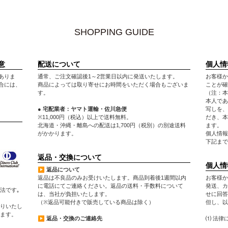
SHOPPING GUIDE
意
配送について
個人情
ありま
通常、ご注文確認後1～2営業日以内に発送いたします。
お客様か
合には、
商品によっては取り寄せにお時間をいただく場合もございま
ことが確
す。
（注：本
本人であ
● 宅配業者：ヤマト運輸・佐川急便
写しを、
※11,000円（税込）以上で送料無料。
だき、本
北海道・沖縄・離島への配送は1,700円（税別）の別途送料
ます。
がかかります。
個人情報
下記まで
返品・交換について
個人情
▶ 返品について
返品は不良品のみお受けいたします。商品到着後1週間以内
お客様か
に電話にてご連絡ください。返品の送料・手数料について
発送、カ
法です｡
は、当社が負担いたします。
せに回答
（※返品可能付きで販売している商品は除く）
但し、以
りいたし
します。
▶ 返品・交換のご連絡先
⑴ 法律