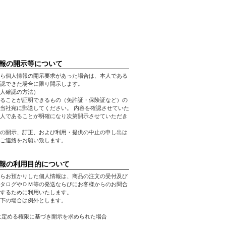
報の開示等について
ら個人情報の開示要求があった場合は、本人である
認できた場合に限り開示します。
人確認の方法）
ることが証明できるもの（免許証・保険証など）の
当社宛に郵送してください。 内容を確認させていた
人であることが明確になり次第開示させていただき
の開示、訂正、および利用・提供の中止の申し出は
ご連絡をお願い致します。
報の利用目的について
らお預かりした個人情報は、商品の注文の受付及び
タログやＤＭ等の発送ならびにお客様からのお問合
するために利用いたします。
下の場合は例外とします。
に定める権限に基づき開示を求められた場合