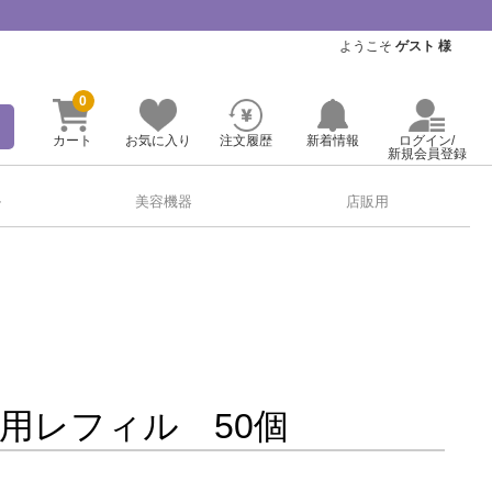
ようこそ
ゲスト 様
0
カート
お気に入り
注文履歴
新着情報
ログイン/
新規会員登録
ル
美容機器
店販用
用レフィル 50個