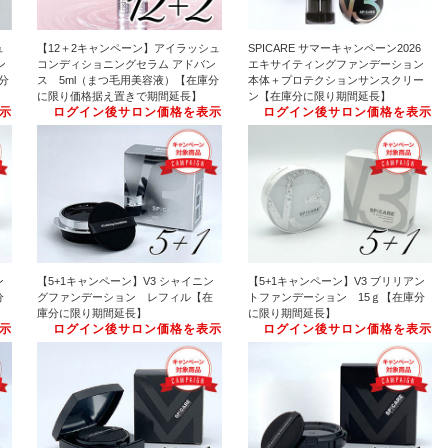
ュ
【12＋2キャンペーン】アイラッシュ
SPICARE サマーキャンペーン2026
ン
コンディショニングセラム アドバン
エキサイティングファンデーション
分
ス 5ml（まつ毛用美容液）【在庫分
本体＋プロテクションサンスクリー
に限り価格据え置きで期間延長】
ン【在庫分に限り期間延長】
示
ログイン後サロン価格を表示
ログイン後サロン価格を表示
ン
【5+1キャンペーン】V3 シャイニン
【5+1キャンペーン】V3 ブリリアン
分
グファンデーション レフィル【在
トファンデーション 15ｇ【在庫分
庫分に限り期間延長】
に限り期間延長】
示
ログイン後サロン価格を表示
ログイン後サロン価格を表示