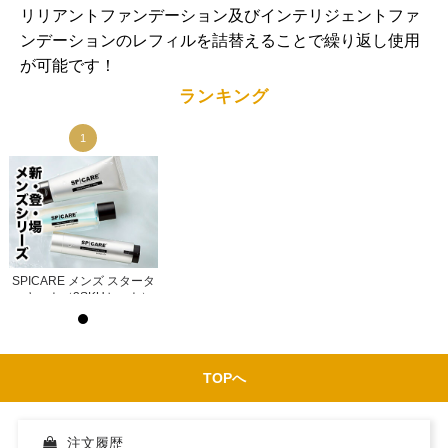
リリアントファンデーション及びインテリジェントファ
ンデーションのレフィルを詰替えることで繰り返し使用
が可能です！
ランキング
1
1
タ
SPICARE メンズ スタータ
SPICARE メンズ スタータ
）
ーキット（3SKUセット）
ーキット（3SKUセット）
示
ログイン後サロン価格を表示
ログイン後サロン価格を表示
TOPへ
注文履歴