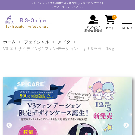
プロフェッショナル専用エステ用品卸しショッピングサイト
＜アイリス・オンライン＞
0
ログイン/
MENU
カート
新規会員登録
ホーム
フェイシャル
メイク
V3 エキサイティング ファンデーション キキ&ララ 15ｇ