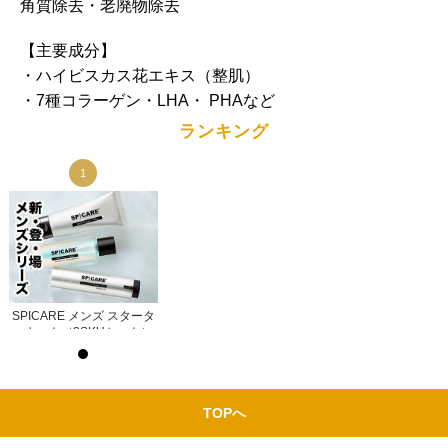
角質除去・老廃物除去
【主要成分】
・ハイビスカス花エキス（整肌）
・7種コラーゲン・LHA・ PHAなど
ランキング
1
1
タ
SPICARE メンズ スタータ
SPICARE メンズ スタータ
）
ーキット（3SKUセット）
ーキット（3SKUセット）
示
ログイン後サロン価格を表示
ログイン後サロン価格を表示
TOPへ